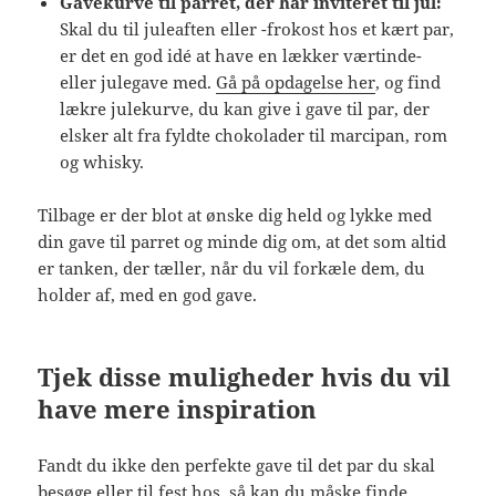
Gavekurve til parret, der har inviteret til jul:
Skal du til juleaften eller -frokost hos et kært par,
er det en god idé at have en lækker værtinde-
eller julegave med.
Gå på opdagelse her
, og find
lækre julekurve, du kan give i gave til par, der
elsker alt fra fyldte chokolader til marcipan, rom
og whisky.
Tilbage er der blot at ønske dig held og lykke med
din gave til parret og minde dig om, at det som altid
er tanken, der tæller, når du vil forkæle dem, du
holder af, med en god gave.
Tjek disse muligheder hvis du vil
have mere inspiration
Fandt du ikke den perfekte gave til det par du skal
besøge eller til fest hos, så kan du måske finde