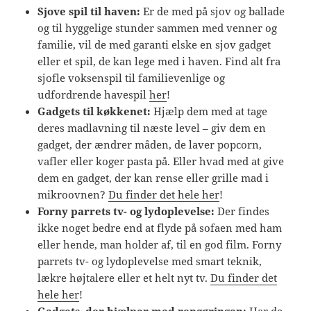
Sjove spil til haven:
Er de med på sjov og ballade
og til hyggelige stunder sammen med venner og
familie, vil de med garanti elske en sjov gadget
eller et spil, de kan lege med i haven. Find alt fra
sjofle voksenspil til familievenlige og
udfordrende havespil
her
!
Gadgets til køkkenet:
Hjælp dem med at tage
deres madlavning til næste level – giv dem en
gadget, der ændrer måden, de laver popcorn,
vafler eller koger pasta på. Eller hvad med at give
dem en gadget, der kan rense eller grille mad i
mikroovnen?
Du finder det hele her
!
Forny parrets tv- og lydoplevelse:
Der findes
ikke noget bedre end at flyde på sofaen med ham
eller hende, man holder af, til en god film. Forny
parrets tv- og lydoplevelse med smart teknik,
lækre højtalere eller et helt nyt tv.
Du finder det
hele her
!
Gadgets, der hjælper med rengøringen:
Har de