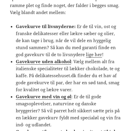
ramme plet og finde noget, der falder i begges smag.
Vælg blandt andet mellem:
Gavekurve til livsnyderne:
Er de til vin, ost og
franske delikatesser eller lækre sæber og olier,
de kan tage i brug, når de vil dele en hyggelig
stund sammen? Så kan du med garanti finde en
god gavekurv til de to livsnydere
lige her
!
Gavekurve uden alkohol
: Vælg mellem alt fra
italienske specialiteter til lækker chokolade, te og
kaffe. På delikatessehuset.dk finder du et hav af
gode gavekurve til par, der har en sød tand, smag
for kvalitet og lækre varer.
Gavekurve med vin og øl
: Er de til gode
smagsoplevelser, naturvine og danske
bryggerier? Så vil parret helt sikkert sætte pris på
en lækker gavekurv fyldt med specialøl og vin fra
ind- og udlandet.