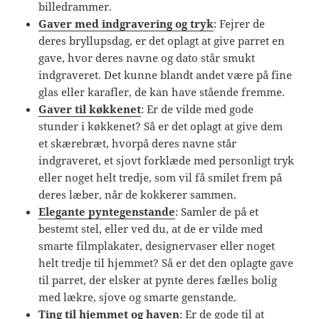
billedrammer.
Gaver med indgravering og tryk
: Fejrer de
deres bryllupsdag, er det oplagt at give parret en
gave, hvor deres navne og dato står smukt
indgraveret. Det kunne blandt andet være på fine
glas eller karafler, de kan have stående fremme.
Gaver til køkkenet
: Er de vilde med gode
stunder i køkkenet? Så er det oplagt at give dem
et skærebræt, hvorpå deres navne står
indgraveret, et sjovt forklæde med personligt tryk
eller noget helt tredje, som vil få smilet frem på
deres læber, når de kokkerer sammen.
Elegante pyntegenstande
: Samler de på et
bestemt stel, eller ved du, at de er vilde med
smarte filmplakater, designervaser eller noget
helt tredje til hjemmet? Så er det den oplagte gave
til parret, der elsker at pynte deres fælles bolig
med lækre, sjove og smarte genstande.
Ting til hjemmet og haven
: Er de gode til at