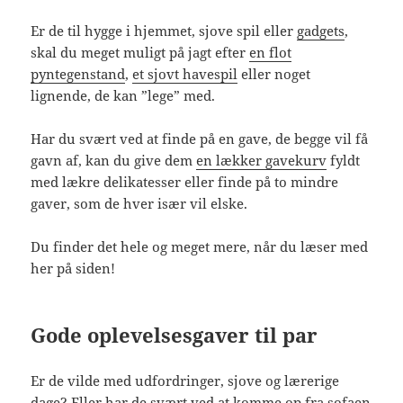
Er de til hygge i hjemmet, sjove spil eller
gadgets
,
skal du meget muligt på jagt efter
en flot
pyntegenstand
,
et sjovt havespil
eller noget
lignende, de kan ”lege” med.
Har du svært ved at finde på en gave, de begge vil få
gavn af, kan du give dem
en lækker gavekurv
fyldt
med lækre delikatesser eller finde på to mindre
gaver, som de hver især vil elske.
Du finder det hele og meget mere, når du læser med
her på siden!
Gode oplevelsesgaver til par
Er de vilde med udfordringer, sjove og lærerige
dage? Eller har de svært ved at komme op fra sofaen